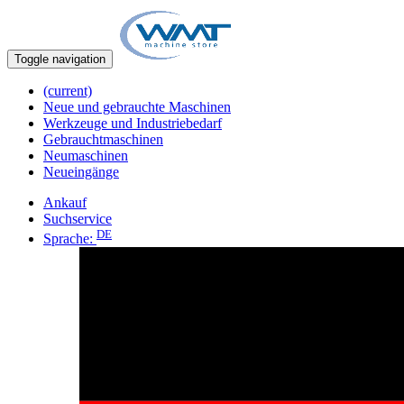
Toggle navigation
(current)
Neue und gebrauchte Maschinen
Werkzeuge und Industriebedarf
Gebrauchtmaschinen
Neumaschinen
Neueingänge
Ankauf
Suchservice
DE
Sprache: