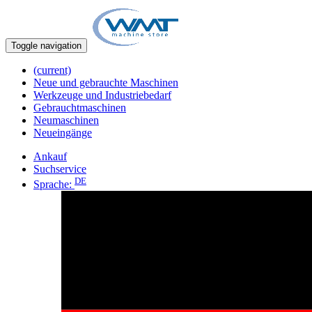
Toggle navigation
(current)
Neue und gebrauchte Maschinen
Werkzeuge und Industriebedarf
Gebrauchtmaschinen
Neumaschinen
Neueingänge
Ankauf
Suchservice
DE
Sprache: