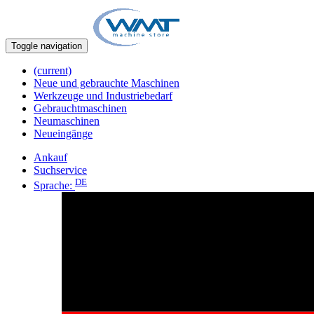
Toggle navigation
(current)
Neue und gebrauchte Maschinen
Werkzeuge und Industriebedarf
Gebrauchtmaschinen
Neumaschinen
Neueingänge
Ankauf
Suchservice
DE
Sprache: