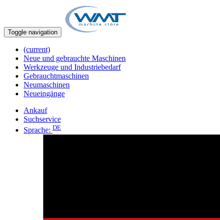
Toggle navigation
(current)
Neue und gebrauchte Maschinen
Werkzeuge und Industriebedarf
Gebrauchtmaschinen
Neumaschinen
Neueingänge
Ankauf
Suchservice
DE
Sprache: