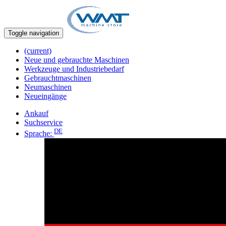
Toggle navigation
(current)
Neue und gebrauchte Maschinen
Werkzeuge und Industriebedarf
Gebrauchtmaschinen
Neumaschinen
Neueingänge
Ankauf
Suchservice
DE
Sprache: