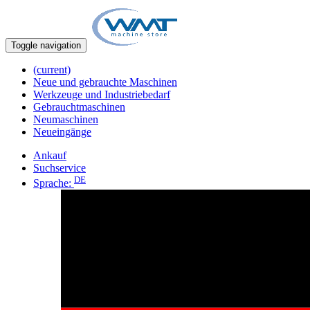
Toggle navigation
(current)
Neue und gebrauchte Maschinen
Werkzeuge und Industriebedarf
Gebrauchtmaschinen
Neumaschinen
Neueingänge
Ankauf
Suchservice
DE
Sprache: