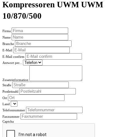
Kompressoren UWM UWM
10/870/500
Firma
Name
Branche
E-Mail
E-Mail confirm
Antwort per...
Zusatzinformation
Straße
Postleitzahl
Ort
Land
Telefonnummer
Faxnummer
Captcha