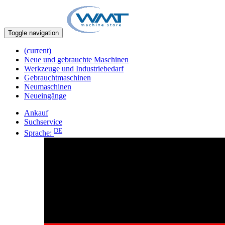
Toggle navigation
(current)
Neue und gebrauchte Maschinen
Werkzeuge und Industriebedarf
Gebrauchtmaschinen
Neumaschinen
Neueingänge
Ankauf
Suchservice
DE
Sprache: