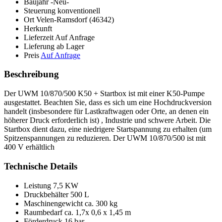
Baujahr
-Neu-
Steuerung
konventionell
Ort
Velen-Ramsdorf (46342)
Herkunft
Lieferzeit
Auf Anfrage
Lieferung
ab Lager
Preis
Auf Anfrage
Beschreibung
Der UWM 10/870/500 K50 + Startbox ist mit einer K50-Pumpe
ausgestattet. Beachten Sie, dass es sich um eine Hochdruckversion
handelt (insbesondere für Lastkraftwagen oder Orte, an denen ein
höherer Druck erforderlich ist) , Industrie und schwere Arbeit. Die
Startbox dient dazu, eine niedrigere Startspannung zu erhalten (um
Spitzenspannungen zu reduzieren. Der UWM 10/870/500 ist mit
400 V erhältlich
Technische Details
Leistung
7,5 KW
Druckbehälter
500 L
Maschinengewicht ca.
300 kg
Raumbedarf ca.
1,7x 0,6 x 1,45 m
Förderdruck
16 bar