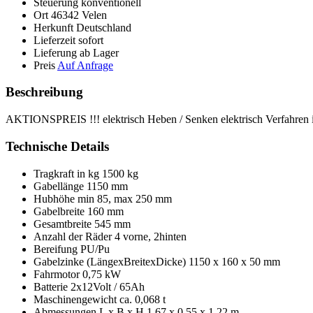
Steuerung
konventionell
Ort
46342 Velen
Herkunft
Deutschland
Lieferzeit
sofort
Lieferung
ab Lager
Preis
Auf Anfrage
Beschreibung
AKTIONSPREIS !!! elektrisch Heben / Senken elektrisch Verfahren int
Technische Details
Tragkraft in kg
1500 kg
Gabellänge
1150 mm
Hubhöhe
min 85, max 250 mm
Gabelbreite
160 mm
Gesamtbreite
545 mm
Anzahl der Räder
4 vorne, 2hinten
Bereifung
PU/Pu
Gabelzinke (LängexBreitexDicke)
1150 x 160 x 50 mm
Fahrmotor
0,75 kW
Batterie
2x12Volt / 65Ah
Maschinengewicht ca.
0,068 t
Abmessungen L x B x H
1,67 x 0,55 x 1,22 m