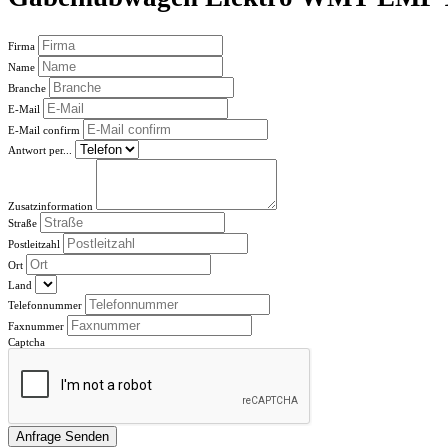
Firma
Name
Branche
E-Mail
E-Mail confirm
Antwort per...
Zusatzinformation
Straße
Postleitzahl
Ort
Land
Telefonnummer
Faxnummer
Captcha
Anfrage Senden