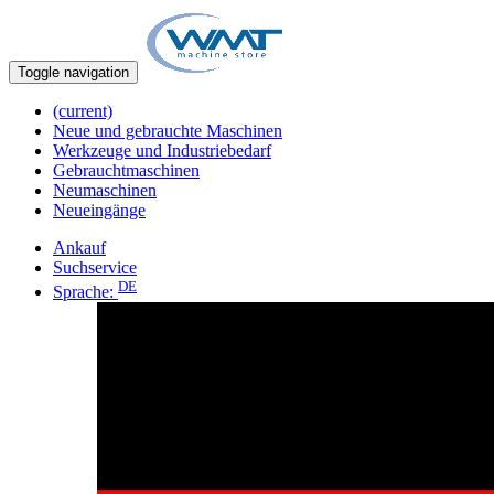
Toggle navigation
(current)
Neue und gebrauchte Maschinen
Werkzeuge und Industriebedarf
Gebrauchtmaschinen
Neumaschinen
Neueingänge
Ankauf
Suchservice
DE
Sprache: